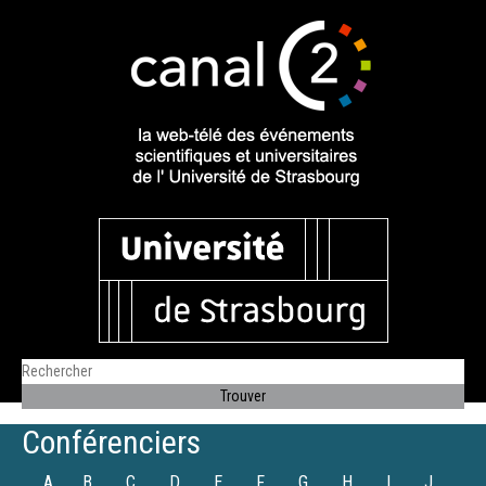
Conférenciers
A
B
C
D
E
F
G
H
I
J