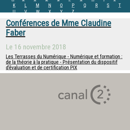
K
L
M
N
O
P
Q
R
S
T
U
V
W
X
Y
Z
Conférences de
Mme
Claudine
Faber
Le
16 novembre 2018
Les Terrasses du Numérique - Numérique et formation :
de la théorie à la pratique - Présentation du dispositif
d’évaluation et de certification PIX