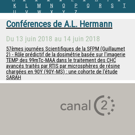
K
L
M
N
O
P
Q
R
S
T
U
V
W
X
Y
Z
Conférences de
A.L. Hermann
Du
13 juin 2018
au
14 juin 2018
57èmes journées Scientifiques de la SFPM (Guillaumet
2) - Rôle prédictif de la dosimétrie basée sur l'imagerie
TEMP des 99mTc-MAA dans le traitement des CHC
avancés traités par RTIS par microsphères de résine
chargées en 90Y (90Y-MS) : une cohorte de l'étude
SARAH