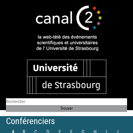
Conférenciers
A
B
C
D
E
F
G
H
I
J