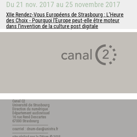
Du
21 nov. 2017
au
25 novembre 2017
XIIe Rendez-Vous Européens de Strasbourg : L'Heure
des Choix - Pourquoi l’Europe peut-elle être moteur
dans l’invention de la culture post digitale
Canal C2
Université de Strasbourg
Direction du numérique
Département audiovisuel
16 rue René Descartes
67000 Strasbourg
---------------------------------------
courriel : dnum-dav@unistra.fr
---------------------------------------