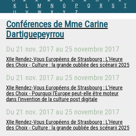
K
L
M
N
O
P
Q
R
S
T
U
V
W
X
Y
Z
Conférences de
Mme
Carine
Dartiguepeyrrou
Du
21 nov. 2017
au
25 novembre 2017
XIIe Rendez-Vous Européens de Strasbourg : L'Heure
des Choix - Culture : la grande oubliée des scénarii 2025
Du
21 nov. 2017
au
25 novembre 2017
XIIe Rendez-Vous Européens de Strasbourg : L'Heure
des Choix - Pourquoi l’Europe peut-elle être moteur
dans l’invention de la culture post digitale
Du
21 nov. 2017
au
25 novembre 2017
XIIe Rendez-Vous Européens de Strasbourg : L'Heure
des Choix - Culture : la grande oubliée des scénarii 2025