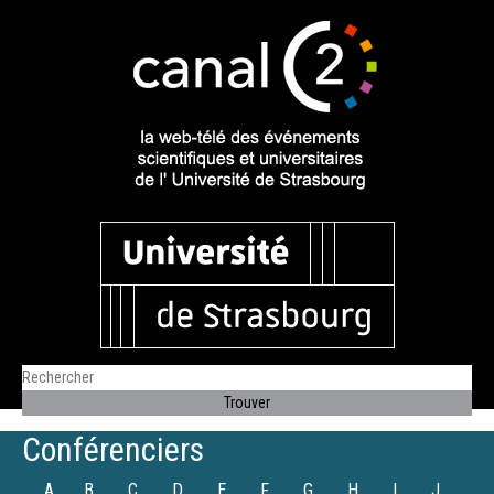
Conférenciers
A
B
C
D
E
F
G
H
I
J