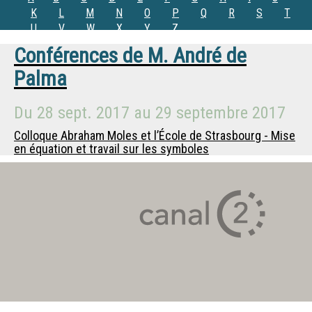
K
L
M
N
O
P
Q
R
S
T
U
V
W
X
Y
Z
Conférences de
M.
André de
Palma
Du
28 sept. 2017
au
29 septembre 2017
Colloque Abraham Moles et l’École de Strasbourg - Mise
en équation et travail sur les symboles