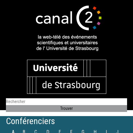
Conférenciers
A
B
C
D
E
F
G
H
I
J