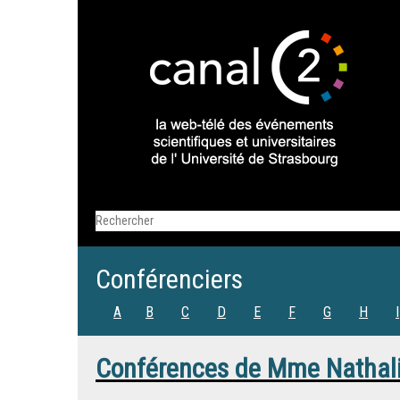
Conférenciers
A
B
C
D
E
F
G
H
I
Conférences de
Mme
Nathal