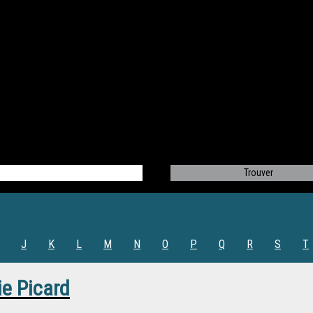
J
K
L
M
N
O
P
Q
R
S
T
ie Picard