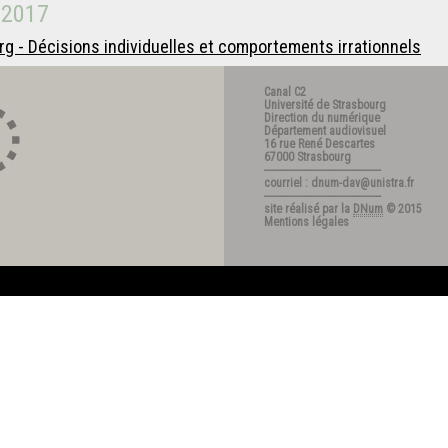
 2017
g - Décisions individuelles et comportements irrationnels
Canal C2
Université de Strasbourg
Direction du numérique
Département audiovisuel
16 rue René Descartes
67000 Strasbourg
---------------------------------------
courriel : dnum-dav@unistra.fr
---------------------------------------
site réalisé par la
DNum
© 2015
Mentions légales