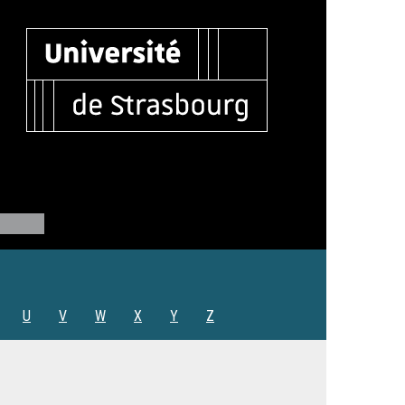
U
V
W
X
Y
Z