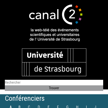
Conférenciers
A
B
C
D
E
F
G
H
I
J