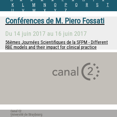
K
L
M
N
O
P
Q
R
S
T
U
V
W
X
Y
Z
Conférences de
M.
Piero Fossati
Du
14 juin 2017
au
16 juin 2017
56èmes Journées Scientifiques de la SFPM - Different
RBE models and their impact for clinical practice
Canal C2
Université de Strasbourg