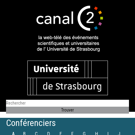
Conférenciers
A
B
C
D
E
F
G
H
I
J