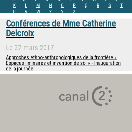
K
L
M
N
O
P
Q
R
S
T
U
V
W
X
Y
Z
Conférences de
Mme
Catherine
Delcroix
Le
27 mars 2017
Approches ethno-anthropologiques de la frontière «
Espaces liminaires et invention de soi » - Inauguration
de la journée