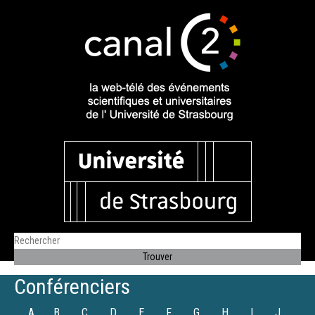
Conférenciers
A
B
C
D
E
F
G
H
I
J