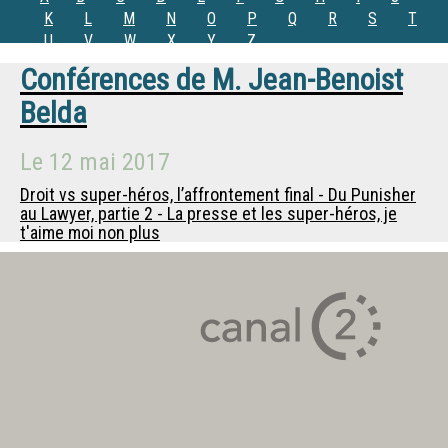
K
L
M
N
O
P
Q
R
S
T
U
V
W
X
Y
Z
Conférences de
M.
Jean-Benoist
Belda
Le
12 mai 2017
Droit vs super-héros, l’affrontement final - Du Punisher
au Lawyer, partie 2 - La presse et les super-héros, je
t'aime moi non plus