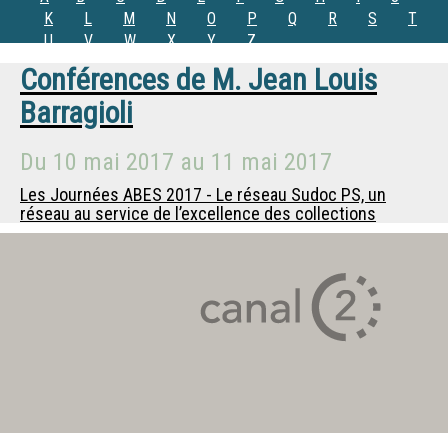
K
L
M
N
O
P
Q
R
S
T
U
V
W
X
Y
Z
Conférences de
M.
Jean Louis
Barragioli
Du
10 mai 2017
au
11 mai 2017
Les Journées ABES 2017 - Le réseau Sudoc PS, un
réseau au service de l’excellence des collections