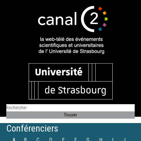
Conférenciers
A
B
C
D
E
F
G
H
I
J