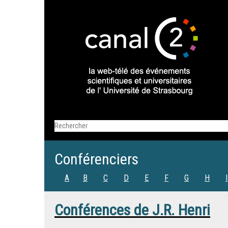
Conférenciers
A
B
C
D
E
F
G
H
I
Conférences de
J.R. Henri