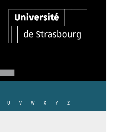
U
V
W
X
Y
Z