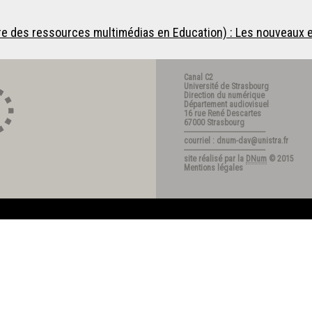
e des ressources multimédias en Education) : Les nouveaux e
Canal C2
Université de Strasbourg
Direction du numérique
Département audiovisuel
16 rue René Descartes
67000 Strasbourg
---------------------------------------
courriel : dnum-dav@unistra.fr
---------------------------------------
site réalisé par la
DNum
© 2015
Mentions légales