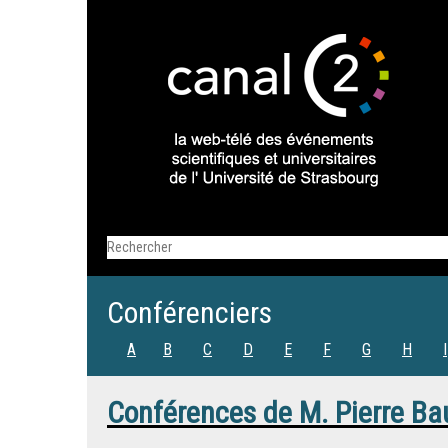
Conférenciers
A
B
C
D
E
F
G
H
I
Conférences de
M.
Pierre B