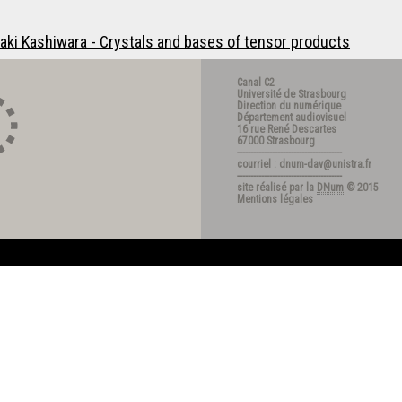
saki Kashiwara - Crystals and bases of tensor products
Canal C2
Université de Strasbourg
Direction du numérique
Département audiovisuel
16 rue René Descartes
67000 Strasbourg
---------------------------------------
courriel : dnum-dav@unistra.fr
---------------------------------------
site réalisé par la
DNum
© 2015
Mentions légales