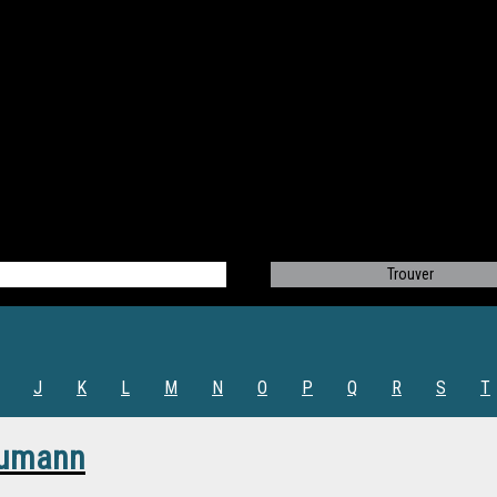
J
K
L
M
N
O
P
Q
R
S
T
aumann