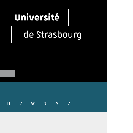
U
V
W
X
Y
Z