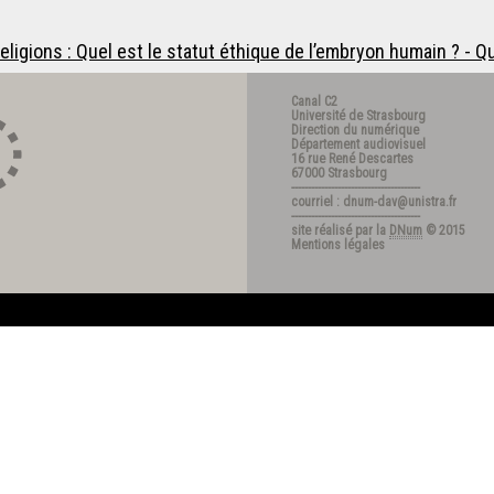
eligions : Quel est le statut éthique de l’embryon humain ? - Q
Canal C2
Université de Strasbourg
Direction du numérique
Département audiovisuel
16 rue René Descartes
67000 Strasbourg
---------------------------------------
courriel : dnum-dav@unistra.fr
---------------------------------------
site réalisé par la
DNum
© 2015
Mentions légales