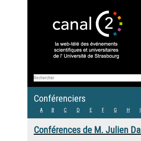
Conférenciers
A
B
C
D
E
F
G
H
I
Conférences de
M.
Julien D