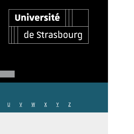
U
V
W
X
Y
Z