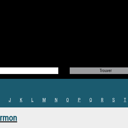
J
K
L
M
N
O
P
Q
R
S
T
armon