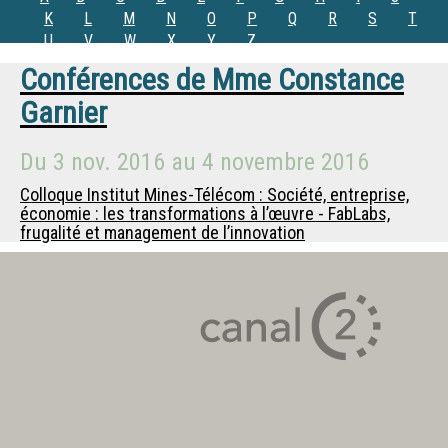
K
L
M
N
O
P
Q
R
S
T
U
V
W
X
Y
Z
Conférences de
Mme
Constance
Garnier
Du
3 nov. 2016
au
4 novembre 2016
Colloque Institut Mines-Télécom : Société, entreprise,
économie : les transformations à l’œuvre - FabLabs,
frugalité et management de l’innovation