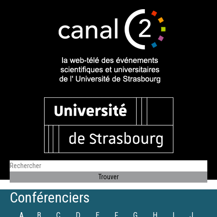
Conférenciers
A
B
C
D
E
F
G
H
I
J