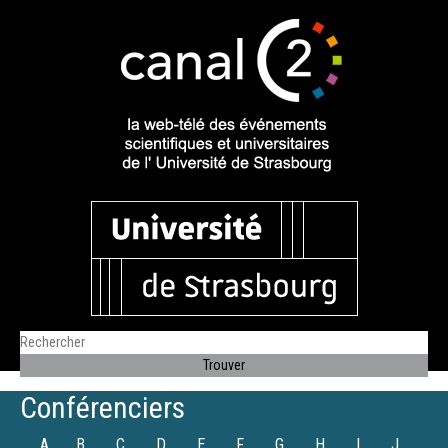
Conférenciers
A
B
C
D
E
F
G
H
I
J