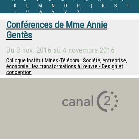
K
L
M
N
O
P
Q
R
S
T
U
V
W
X
Y
Z
Conférences de
Mme
Annie
Gentès
Du
3 nov. 2016
au
4 novembre 2016
Colloque Institut Mines-Télécom : Société, entreprise,
économie : les transformations à l’œuvre - Design et
conception