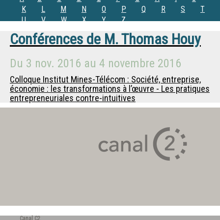
K
L
M
N
O
P
Q
R
S
T
U
V
W
X
Y
Z
Conférences de
M.
Thomas Houy
Du
3 nov. 2016
au
4 novembre 2016
Colloque Institut Mines-Télécom : Société, entreprise,
économie : les transformations à l’œuvre - Les pratiques
entrepreneuriales contre-intuitives
Canal C2