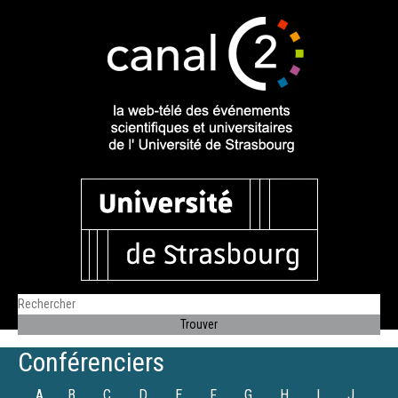
Conférenciers
A
B
C
D
E
F
G
H
I
J