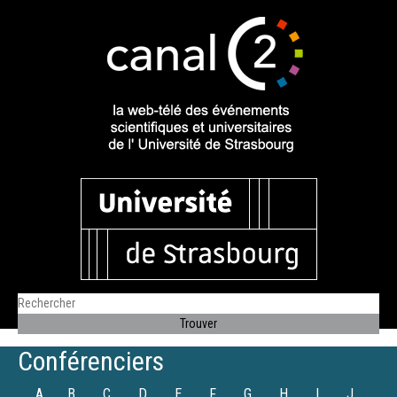
Conférenciers
A
B
C
D
E
F
G
H
I
J