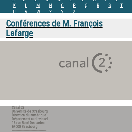
K
L
M
N
O
P
Q
R
S
T
U
V
W
X
Y
Z
Conférences de
M.
François
Lafarge
Canal C2
Université de Strasbourg
Direction du numérique
Département audiovisuel
16 rue René Descartes
67000 Strasbourg
---------------------------------------