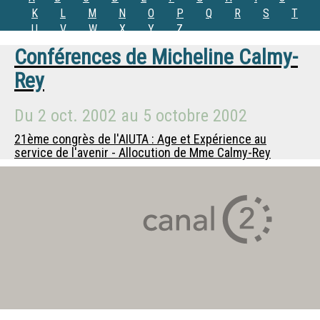
K
L
M
N
O
P
Q
R
S
T
U
V
W
X
Y
Z
Conférences de
Micheline Calmy-
Rey
Du
2 oct. 2002
au
5 octobre 2002
21ème congrès de l'AIUTA : Age et Expérience au
service de l'avenir - Allocution de Mme Calmy-Rey