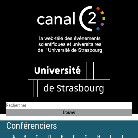
Conférenciers
A
B
C
D
E
F
G
H
I
J