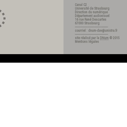
Canal C2
Université de Strasbourg
Direction du numérique
Département audiovisuel
16 rue René Descartes
67000 Strasbourg
---------------------------------------
courriel : dnum-dav@unistra.fr
---------------------------------------
site réalisé par la
DNum
© 2015
Mentions légales