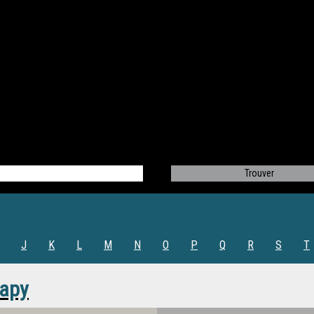
J
K
L
M
N
O
P
Q
R
S
T
Papy