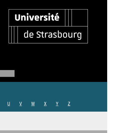
U
V
W
X
Y
Z