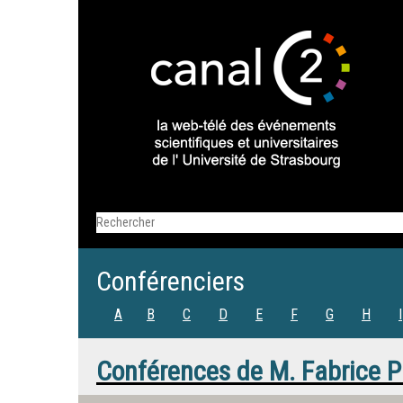
Conférenciers
A
B
C
D
E
F
G
H
I
Conférences de
M.
Fabrice 