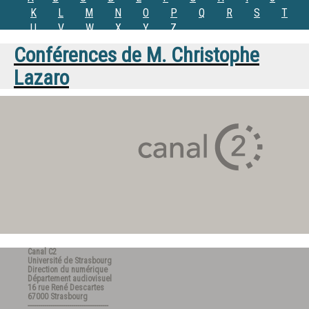
K
L
M
N
O
P
Q
R
S
T
U
V
W
X
Y
Z
Conférences de
M.
Christophe
Lazaro
Canal C2
Université de Strasbourg
Direction du numérique
Département audiovisuel
16 rue René Descartes
67000 Strasbourg
---------------------------------------