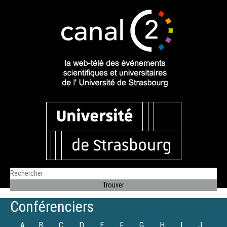
Conférenciers
A
B
C
D
E
F
G
H
I
J