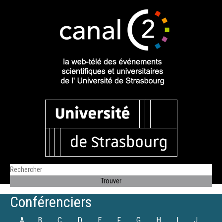
Conférenciers
A
B
C
D
E
F
G
H
I
J