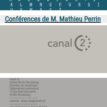
K
L
M
N
O
P
Q
R
S
T
U
V
W
X
Y
Z
Conférences de
M.
Mathieu Perrin
Canal C2
Université de Strasbourg
Direction du numérique
Département audiovisuel
16 rue René Descartes
67000 Strasbourg
---------------------------------------
courriel : dnum-dav@unistra.fr
---------------------------------------