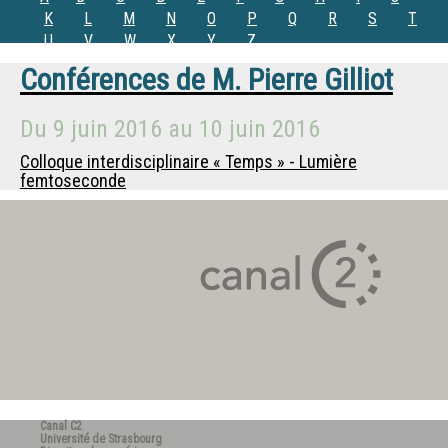
K
L
M
N
O
P
Q
R
S
T
U
V
W
X
Y
Z
Conférences de
M.
Pierre Gilliot
Du
9 juin 2016
au
10 juin 2016
Colloque interdisciplinaire « Temps » - Lumière
femtoseconde
Canal C2
Université de Strasbourg