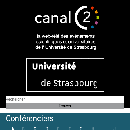
Conférenciers
A
B
C
D
E
F
G
H
I
J