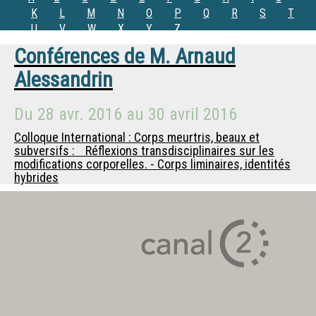
K
L
M
N
O
P
Q
R
S
T
U
V
W
X
Y
Z
Conférences de
M.
Arnaud
Alessandrin
Du
28 avr. 2016
au
30 avril 2016
Colloque International : Corps meurtris, beaux et
subversifs : Réflexions transdisciplinaires sur les
modifications corporelles. - Corps liminaires, identités
hybrides