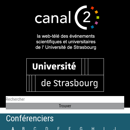
Conférenciers
A
B
C
D
E
F
G
H
I
J