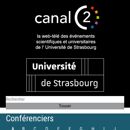
Conférenciers
A
B
C
D
E
F
G
H
I
J