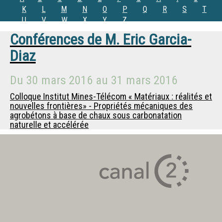
K
L
M
N
O
P
Q
R
S
T
U
V
W
X
Y
Z
Conférences de
M.
Eric Garcia-
Diaz
Du
30 mars 2016
au
31 mars 2016
Colloque Institut Mines-Télécom « Matériaux : réalités et
nouvelles frontières» - Propriétés mécaniques des
agrobétons à base de chaux sous carbonatation
naturelle et accélérée