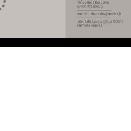
16 rue René Descartes
67000 Strasbourg
---------------------------------------
courriel : dnum-dav@unistra.fr
---------------------------------------
site réalisé par la
DNum
© 2015
Mentions légales