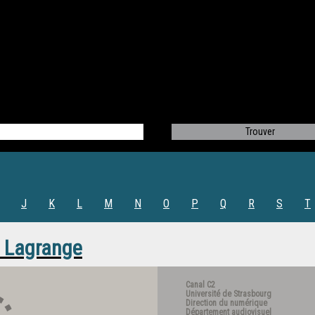
J
K
L
M
N
O
P
Q
R
S
T
 Lagrange
Canal C2
Université de Strasbourg
Direction du numérique
Département audiovisuel