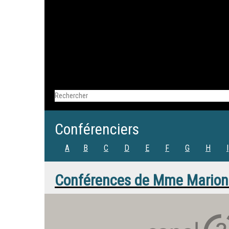
Conférenciers
A
B
C
D
E
F
G
H
I
Conférences de
Mme
Marion