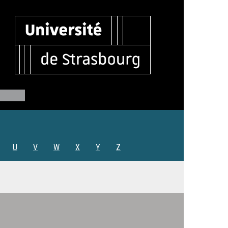
U
V
W
X
Y
Z