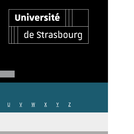
U
V
W
X
Y
Z