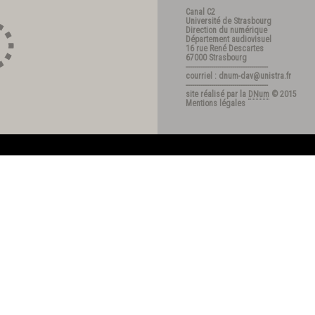
Canal C2
Université de Strasbourg
Direction du numérique
Département audiovisuel
16 rue René Descartes
67000 Strasbourg
---------------------------------------
courriel : dnum-dav@unistra.fr
---------------------------------------
site réalisé par la
DNum
© 2015
Mentions légales