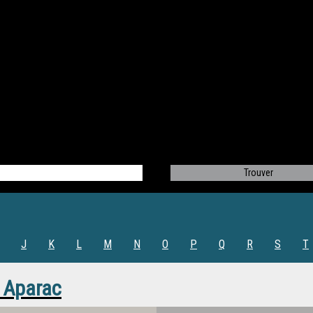
J
K
L
M
N
O
P
Q
R
S
T
 Aparac