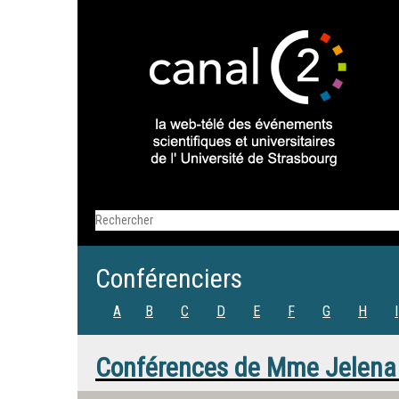
Conférenciers
A
B
C
D
E
F
G
H
I
Conférences de
Mme
Jelena