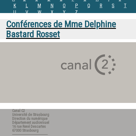
K
L
M
N
O
P
Q
R
S
T
U
V
W
X
Y
Z
Conférences de
Mme
Delphine
Bastard Rosset
Canal C2
Université de Strasbourg
Direction du numérique
Département audiovisuel
16 rue René Descartes
67000 Strasbourg
---------------------------------------