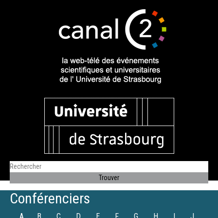
Conférenciers
A
B
C
D
E
F
G
H
I
J