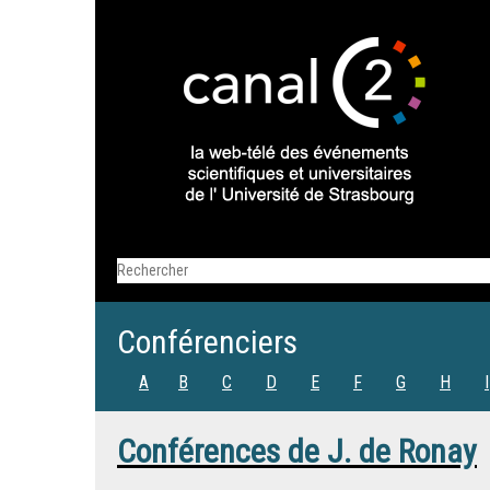
Conférenciers
A
B
C
D
E
F
G
H
I
Conférences de
J. de Ronay