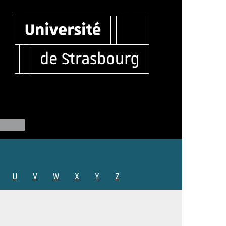
U
V
W
X
Y
Z