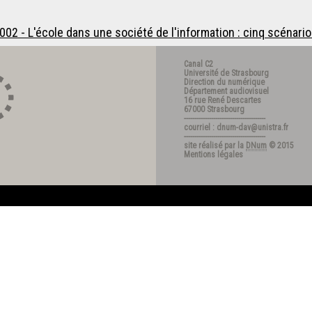
02 - L'école dans une société de l'information : cinq scénarios
Canal C2
Université de Strasbourg
Direction du numérique
Département audiovisuel
16 rue René Descartes
67000 Strasbourg
---------------------------------------
courriel : dnum-dav@unistra.fr
---------------------------------------
site réalisé par la
DNum
© 2015
Mentions légales