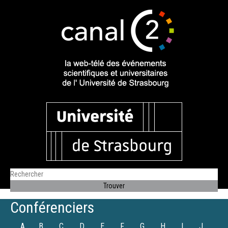
Conférenciers
A
B
C
D
E
F
G
H
I
J