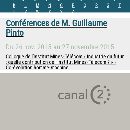
K
L
M
N
O
P
Q
R
S
T
U
V
W
X
Y
Z
Conférences de
M.
Guillaume
Pinto
Du
26 nov. 2015
au
27 novembre 2015
Colloque de l’Institut Mines-Télécom « Industrie du futur
: quelle contribution de l’Institut Mines-Télécom ? » -
Co-évolution homme-machine