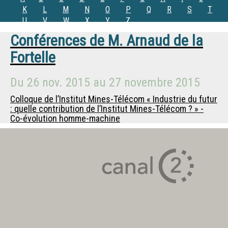
K
L
M
N
O
P
Q
R
S
T
U
V
W
X
Y
Z
Conférences de
M.
Arnaud de la
Fortelle
Du
26 nov. 2015
au
27 novembre 2015
Colloque de l’Institut Mines-Télécom « Industrie du futur
: quelle contribution de l’Institut Mines-Télécom ? » -
Co-évolution homme-machine