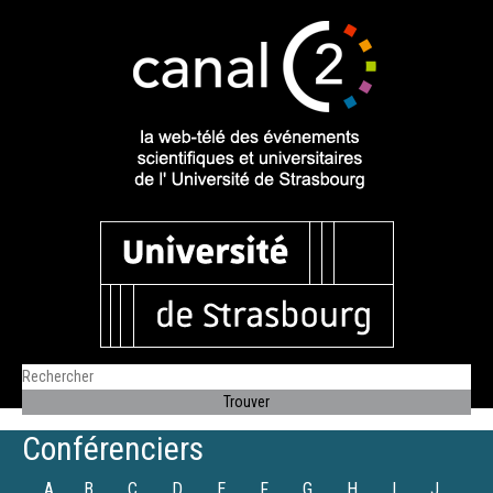
Conférenciers
A
B
C
D
E
F
G
H
I
J