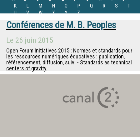
K
L
M
N
O
P
Q
R
S
T
U
V
W
X
Y
Z
Conférences de
M.
B. Peoples
Le
26 juin 2015
Open Forum Initiatives 2015 : Normes et standards pour
les ressources numériques éducatives : publication,
référencement, diffusion, suivi - Standards as technical
centers of gravity