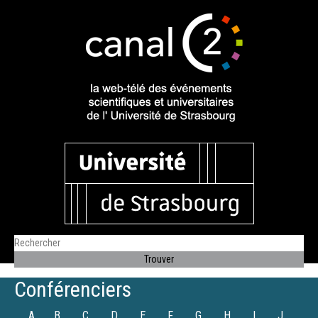
Conférenciers
A
B
C
D
E
F
G
H
I
J