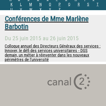
K
L
M
N
O
P
Q
R
S
T
U
V
W
X
Y
Z
Conférences de
Mme
Marlène
Barbotin
Du
25 juin 2015
au
26 juin 2015
Colloque annuel des Directeurs Généraux des services :
Innover, le défi des services universitaires - DGS
demain, un métier à réinventer dans les nouveaux
périmètres de l’université