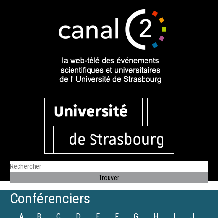
Conférenciers
A
B
C
D
E
F
G
H
I
J