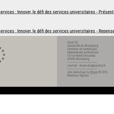
vices : Innover, le défi des services universitaires - Présent
vices : Innover, le défi des services universitaires - Repenser
Canal C2
Université de Strasbourg
Direction du numérique
Département audiovisuel
16 rue René Descartes
67000 Strasbourg
---------------------------------------
courriel : dnum-dav@unistra.fr
---------------------------------------
site réalisé par la
DNum
© 2015
Mentions légales