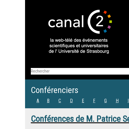
Conférenciers
A
B
C
D
E
F
G
H
I
Conférences de
M.
Patrice S