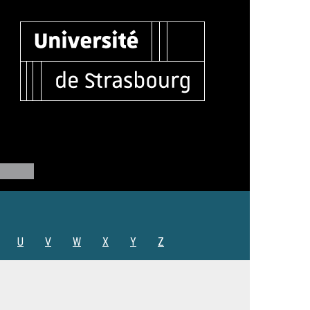
U
V
W
X
Y
Z