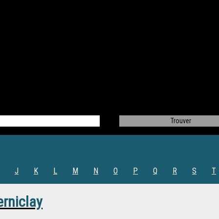
J
K
L
M
N
O
P
Q
R
S
T
erniclay