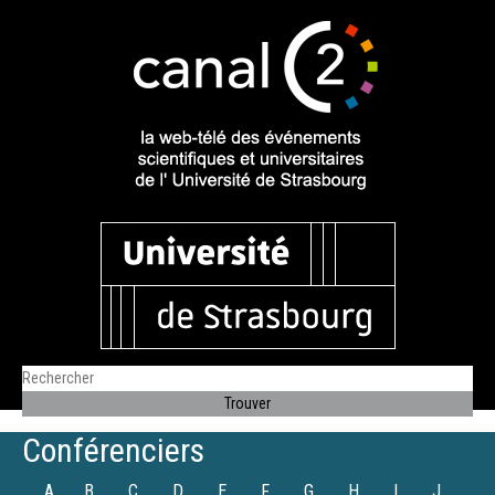
Conférenciers
A
B
C
D
E
F
G
H
I
J