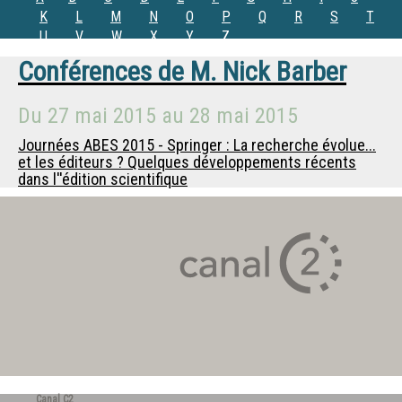
K
L
M
N
O
P
Q
R
S
T
U
V
W
X
Y
Z
Conférences de
M.
Nick Barber
Du
27 mai 2015
au
28 mai 2015
Journées ABES 2015 - Springer : La recherche évolue...
et les éditeurs ? Quelques développements récents
dans l''édition scientifique
Canal C2