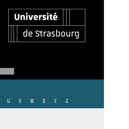
U
V
W
X
Y
Z