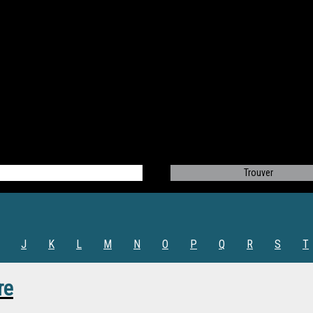
J
K
L
M
N
O
P
Q
R
S
T
re