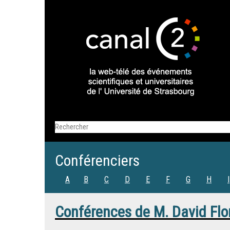
Conférenciers
A
B
C
D
E
F
G
H
I
Conférences de
M.
David Flo