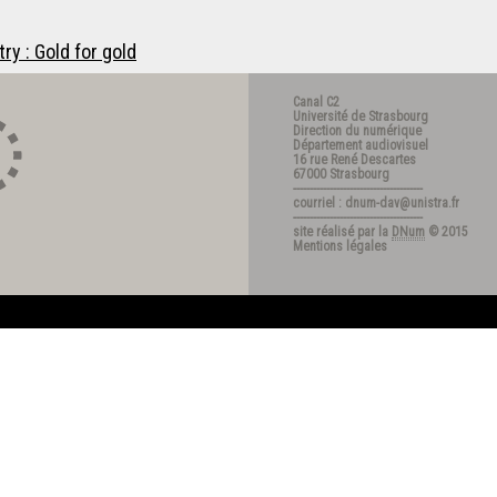
y : Gold for gold
Canal C2
Université de Strasbourg
Direction du numérique
Département audiovisuel
16 rue René Descartes
67000 Strasbourg
---------------------------------------
courriel : dnum-dav@unistra.fr
---------------------------------------
site réalisé par la
DNum
© 2015
Mentions légales