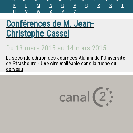
K
L
M
N
O
P
Q
R
S
T
U
V
W
X
Y
Z
Conférences de
M.
Jean-
Christophe Cassel
Du
13 mars 2015
au
14 mars 2015
La seconde édition des Journées Alumni de l'Université
de Strasbourg - Une cire malléable dans la ruche du
cerveau