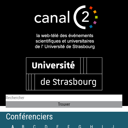
Conférenciers
A
B
C
D
E
F
G
H
I
J