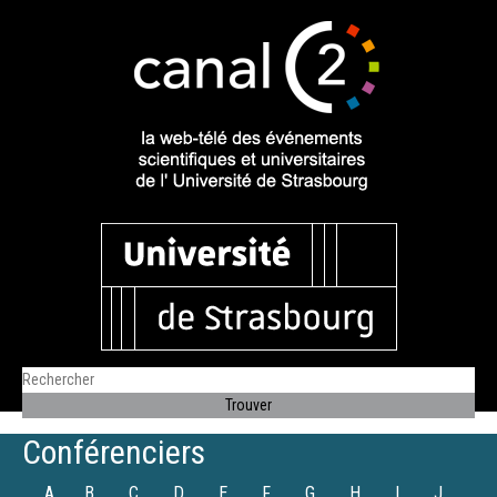
Conférenciers
A
B
C
D
E
F
G
H
I
J