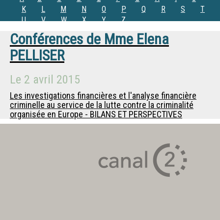
K
L
M
N
O
P
Q
R
S
T
U
V
W
X
Y
Z
Conférences de
Mme
Elena
PELLISER
Le
2 avril 2015
Les investigations financières et l'analyse financière
criminelle au service de la lutte contre la criminalité
organisée en Europe - BILANS ET PERSPECTIVES