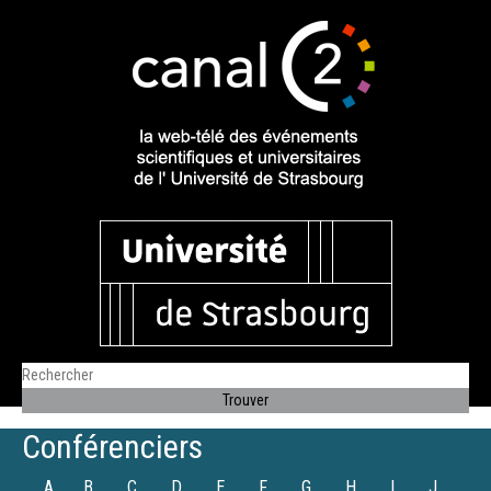
Conférenciers
A
B
C
D
E
F
G
H
I
J