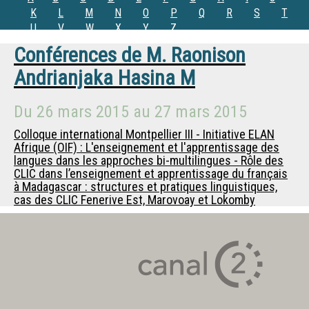
K
L
M
N
O
P
Q
R
S
T
U
V
W
X
Y
Z
Conférences de
M.
Raonison
Andrianjaka Hasina M
Du
26 mars 2015
au
27 mars 2015
Colloque international Montpellier III - Initiative ELAN
Afrique (OIF) : L'enseignement et l'apprentissage des
langues dans les approches bi-multilingues - Rôle des
CLIC dans l’enseignement et apprentissage du français
à Madagascar : structures et pratiques linguistiques,
cas des CLIC Fenerive Est, Marovoay et Lokomby