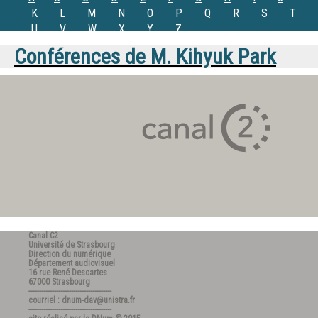
K
L
M
N
O
P
Q
R
S
T
U
V
W
X
Y
Z
Conférences de
M.
Kihyuk Park
Canal C2
Université de Strasbourg
Direction du numérique
Département audiovisuel
16 rue René Descartes
67000 Strasbourg
---------------------------------------
courriel : dnum-dav@unistra.fr
---------------------------------------