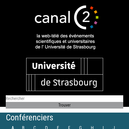
Conférenciers
A
B
C
D
E
F
G
H
I
J