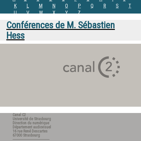
K
L
M
N
O
P
Q
R
S
T
U
V
W
X
Y
Z
Conférences de
M.
Sébastien
Hess
Canal C2
Université de Strasbourg
Direction du numérique
Département audiovisuel
16 rue René Descartes
67000 Strasbourg
---------------------------------------