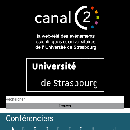
Conférenciers
A
B
C
D
E
F
G
H
I
J