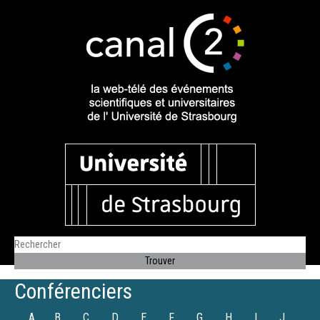
Conférenciers
A
B
C
D
E
F
G
H
I
J