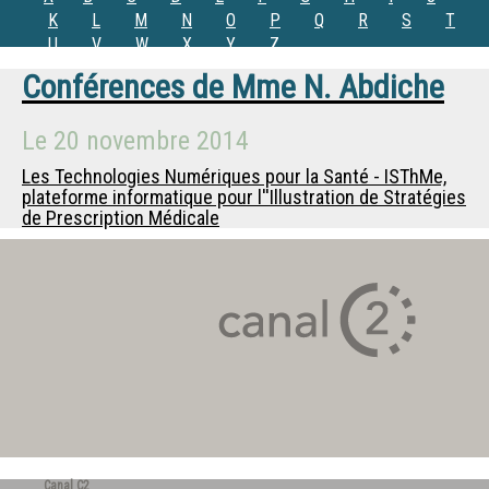
K
L
M
N
O
P
Q
R
S
T
U
V
W
X
Y
Z
Conférences de
Mme
N. Abdiche
Le
20 novembre 2014
Les Technologies Numériques pour la Santé - ISThMe,
plateforme informatique pour l''Illustration de Stratégies
de Prescription Médicale
Canal C2