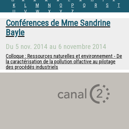
K
L
M
N
O
P
Q
R
S
T
U
V
W
X
Y
Z
Conférences de
Mme
Sandrine
Bayle
Du
5 nov. 2014
au
6 novembre 2014
Colloque : Ressources naturelles et environnement - De
la caractérisation de la pollution olfactive au pilotage
des procédés industriels