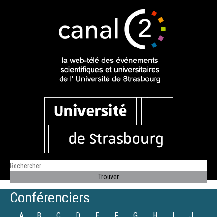
Conférenciers
A
B
C
D
E
F
G
H
I
J