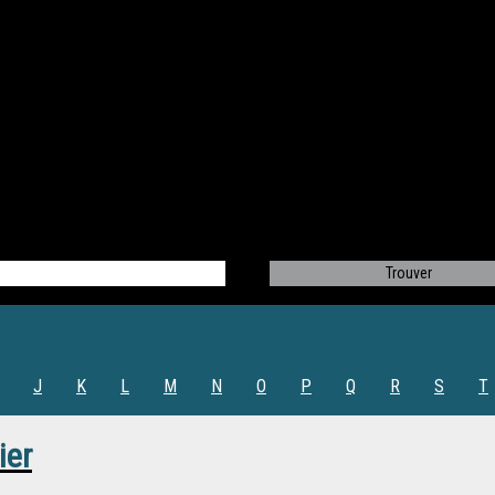
J
K
L
M
N
O
P
Q
R
S
T
ier