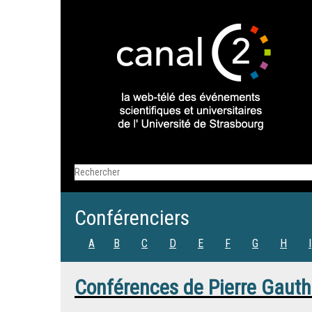
Conférenciers
A
B
C
D
E
F
G
H
I
Conférences de
Pierre Gauth