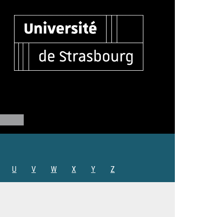
U
V
W
X
Y
Z