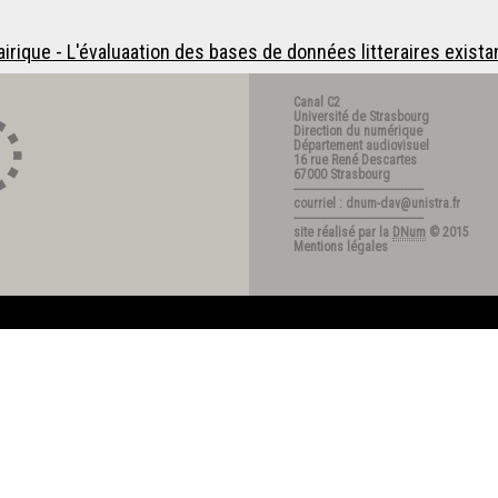
nairique - L'évaluaation des bases de données litteraires exist
Canal C2
Université de Strasbourg
Direction du numérique
Département audiovisuel
16 rue René Descartes
67000 Strasbourg
---------------------------------------
courriel : dnum-dav@unistra.fr
---------------------------------------
site réalisé par la
DNum
© 2015
Mentions légales