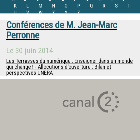
K
L
M
N
O
P
Q
R
S
T
U
V
W
X
Y
Z
Conférences de
M.
Jean-Marc
Perronne
Le
30 juin 2014
Les Terrasses du numérique : Enseigner dans un monde
qui change ! - Allocutions d'ouverture : Bilan et
perspectives UNERA