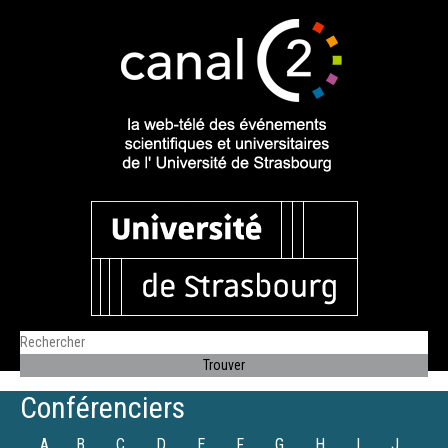
Conférenciers
A
B
C
D
E
F
G
H
I
J