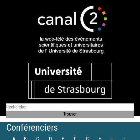
Conférenciers
A
B
C
D
E
F
G
H
I
J