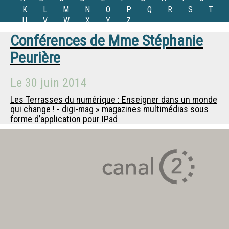
K
L
M
N
O
P
Q
R
S
T
U
V
W
X
Y
Z
Conférences de
Mme
Stéphanie
Peurière
Le
30 juin 2014
Les Terrasses du numérique : Enseigner dans un monde
qui change ! - digi-mag » magazines multimédias sous
forme d’application pour IPad