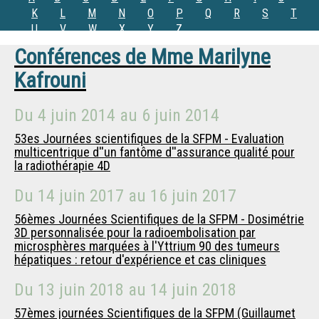
K
L
M
N
O
P
Q
R
S
T
U
V
W
X
Y
Z
Conférences de
Mme
Marilyne
Kafrouni
Du
4 juin 2014
au
6 juin 2014
53es Journées scientifiques de la SFPM - Evaluation
multicentrique d''un fantôme d''assurance qualité pour
la radiothérapie 4D
Du
14 juin 2017
au
16 juin 2017
56èmes Journées Scientifiques de la SFPM - Dosimétrie
3D personnalisée pour la radioembolisation par
microsphères marquées à l'Yttrium 90 des tumeurs
hépatiques : retour d'expérience et cas cliniques
Du
13 juin 2018
au
14 juin 2018
57èmes journées Scientifiques de la SFPM (Guillaumet