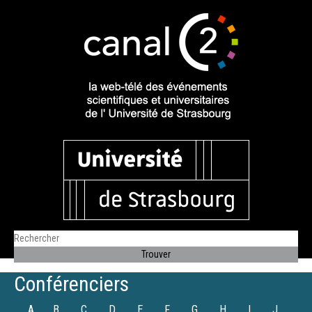
Conférenciers
A
B
C
D
E
F
G
H
I
J