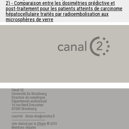
2) - Comparaison entre les dosimétries prédictive et
post-traitement pour les patients atteints de carcinome
hépatocellulaire traités par radioembolisation aux
microsphères de verre
Canal C2
Université de Strasbourg
Direction du numérique
Département audiovisuel
16 rue René Descartes
67000 Strasbourg
---------------------------------------
courriel : dnum-dav@unistra.fr
---------------------------------------
site réalisé par la
DNum
© 2015
Mentions légales