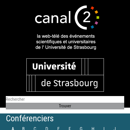
Conférenciers
A
B
C
D
E
F
G
H
I
J