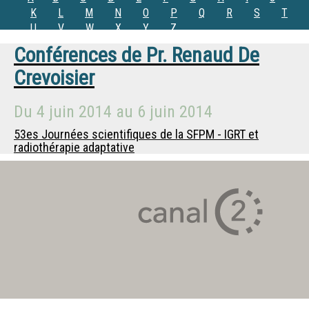
K
L
M
N
O
P
Q
R
S
T
U
V
W
X
Y
Z
Conférences de
Pr.
Renaud De
Crevoisier
Du
4 juin 2014
au
6 juin 2014
53es Journées scientifiques de la SFPM - IGRT et
radiothérapie adaptative