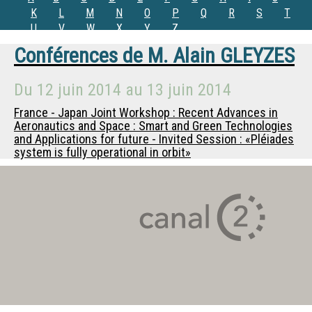
K
L
M
N
O
P
Q
R
S
T
U
V
W
X
Y
Z
Conférences de
M.
Alain GLEYZES
Du
12 juin 2014
au
13 juin 2014
France - Japan Joint Workshop : Recent Advances in
Aeronautics and Space : Smart and Green Technologies
and Applications for future - Invited Session : «Pléiades
system is fully operational in orbit»