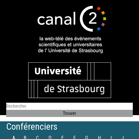
Conférenciers
A
B
C
D
E
F
G
H
I
J