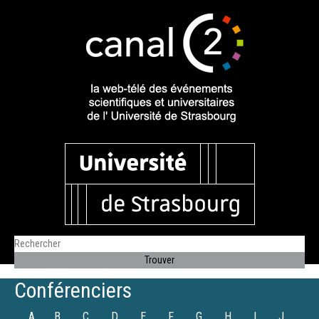
Conférenciers
A
B
C
D
E
F
G
H
I
J