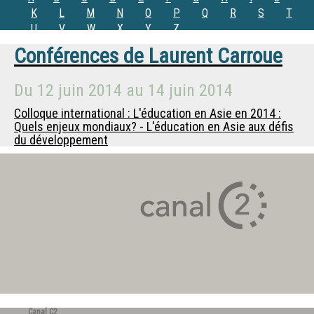
K
L
M
N
O
P
Q
R
S
T
U
V
W
X
Y
Z
Conférences de
Laurent Carroue
Du
12 juin 2014
au
14 juin 2014
Colloque international : L'éducation en Asie en 2014 :
Quels enjeux mondiaux? - L'éducation en Asie aux défis
du développement
Canal C2