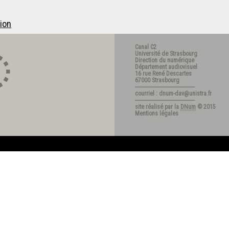
ion
Canal C2
Université de Strasbourg
Direction du numérique
Département audiovisuel
16 rue René Descartes
67000 Strasbourg
---------------------------------------
courriel : dnum-dav@unistra.fr
---------------------------------------
site réalisé par la
DNum
© 2015
Mentions légales