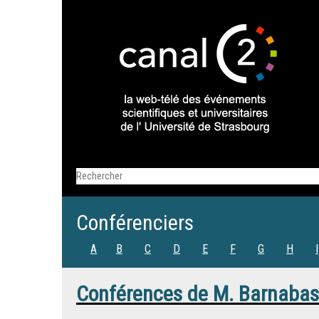
Conférenciers
A
B
C
D
E
F
G
H
I
Conférences de
M.
Barnaba