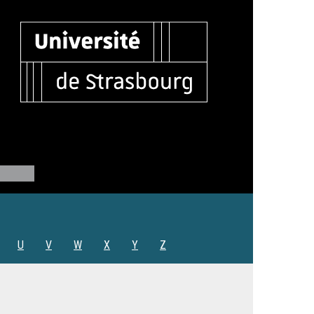
U
V
W
X
Y
Z