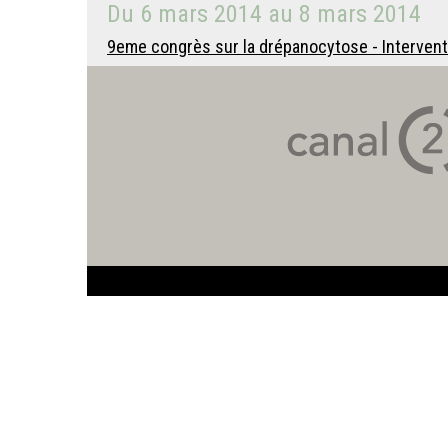
Du
6 mars 2014
au
8 mars 2014
9eme congrès sur la drépanocytose - Intervent