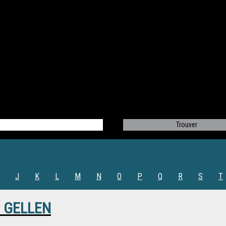
J
K
L
M
N
O
P
Q
R
S
T
s GELLEN