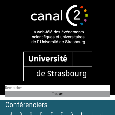
Conférenciers
A
B
C
D
E
F
G
H
I
J