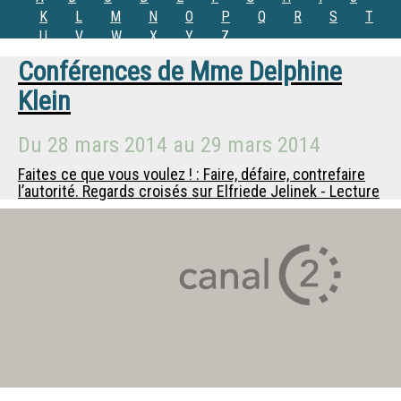
K
L
M
N
O
P
Q
R
S
T
U
V
W
X
Y
Z
Conférences de
Mme
Delphine
Klein
Du
28 mars 2014
au
29 mars 2014
Faites ce que vous voulez ! : Faire, défaire, contrefaire
l’autorité. Regards croisés sur Elfriede Jelinek - Lecture